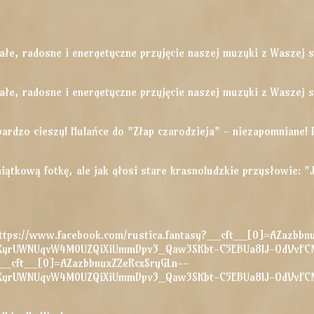
ałe, radosne i energetyczne przyjęcie naszej muzyki z Waszej s
ałe, radosne i energetyczne przyjęcie naszej muzyki z Waszej s
rdzo cieszy! Hulańce do "Złap czarodzieja" - niezapomniane! D
ątkową fotkę, ale jak głosi stare krasnoludzkie przysłowie: "Jak
(https://www.facebook.com/rustica.fantasy?__cft__[0]=AZazbbn
hXyrUWNUqvW4M0UZQiXiUmmDpv3_Qaw3SKbt-C5EBUa8lJ-OdVvF
o?__cft__[0]=AZazbbnuxZ2eRcxSryGLn--
hXyrUWNUqvW4M0UZQiXiUmmDpv3_Qaw3SKbt-C5EBUa8lJ-OdVvF