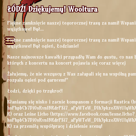
ŁÓDŹ! Dziękujemy! Wooltura
Piękne zamknięcie naszej tegorocznej trasy za nami! Wspani
wyjątkowe! Był...
Piękne zamknięcie naszej tegorocznej trasy za nami! Wspani
wyjątkowe! Był ogień, Łodzianie!
Nasze najnowsze kawałki przypadły Wam do gustu, co nas ba
których z koncertu na koncert pojawia się coraz więcej
Żałujemy, że nie wszyscy z Was załapali się na wspólną pami
rozpala ogień pod garncem!"
Łodzi, dzięki po trzykroć!
Kłaniamy się nisko i zacnie kompanom z formacji Rustica 
hsPhpbCb7Di0sRvnIBRdrPSi7_aPpWTeW_D1h3pkzoXWtUIyW
R) oraz Leśne Licho (https://www.facebook.com/lesne.lich
hsPhpbCb7Di0sRvnIBRdrPSi7_aPpWTeW_D1h3pkzoXWtUIyW
R) za przemiłą współpracę i dzielenie sceny!