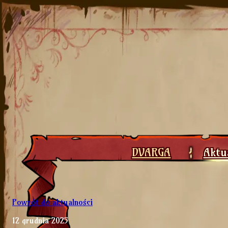
Etap
1/6
Aktualności
Najnowsze wieści
DVARGA
Aktu
Powrót do aktualności
12 grudnia 2025