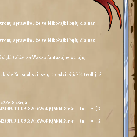
trony sprawiło, że te Mikołajki były dla nas
trony sprawiło, że te Mikołajki były dla nas
zięki także za Wasze fantazyjne stroje,
 się Krasnal spieszy, to gdzieś jakiś troll już
uxZ2eRcxSryGLn--
CMZt8fVB1B09tSWh6WoDjQANMR4r&__tn__=-]K-
CMZt8fVB1B09tSWh6WoDjQANMR4r&__tn__=-]K-